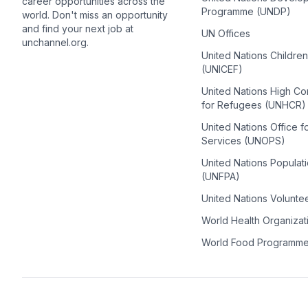
career opportunities across the
Programme (UNDP)
world. Don't miss an opportunity
and find your next job at
UN Offices
unchannel.org.
United Nations Childre
(UNICEF)
United Nations High C
for Refugees (UNHCR)
United Nations Office f
Services (UNOPS)
United Nations Populat
(UNFPA)
United Nations Volunte
World Health Organiza
World Food Programm