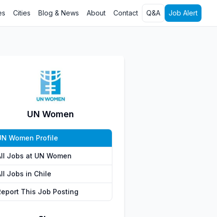
es
Cities
Blog & News
About
Contact
Q&A
Job Alert
UN Women
UN Women Profile
All Jobs at UN Women
ll Jobs in Chile
Report This Job Posting