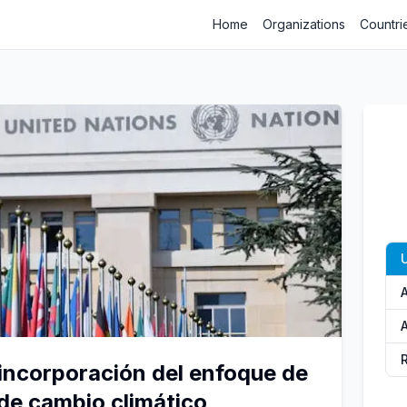
Home
Organizations
Countri
A
 incorporación del enfoque de
 de cambio climático