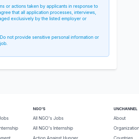
ons or actions taken by applicants in response to
 agree that all application processes, interviews,
aged exclusively by the listed employer or
 Do not provide sensitive personal information or
job.
NGO'S
UNCHANNEL
 Jobs
All NGO's Jobs
About
Internship
All NGO's Internship
Organizatio
pment
Action Against Hunger
Countries