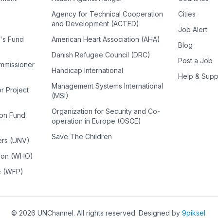
Agency for Technical Cooperation
Cities
and Development (ACTED)
Job Alert
n's Fund
American Heart Association (AHA)
Blog
Danish Refugee Council (DRC)
Post a Job
ommissioner
Handicap International
Help & Supp
Management Systems International
or Project
(MSI)
Organization for Security and Co-
ion Fund
operation in Europe (OSCE)
Save The Children
ers (UNV)
tion (WHO)
e (WFP)
©
2026
UNChannel
. All rights reserved. Designed by
9piksel
.