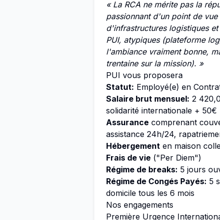
« La RCA ne mérite pas la répu
passionnant d'un point de vue 
d'infrastructures logistiques e
PUI, atypiques (plateforme log)
l'ambiance vraiment bonne, ma
trentaine sur la mission). »
PUI vous proposera
Statut:
Employé(e) en Contra
Salaire brut mensuel:
2 420,0
solidarité internationale + 50
Assurance
comprenant couver
assistance 24h/24, rapatrieme
Hébergement
en maison colle
Frais de vie
("Per Diem")
Régime de breaks:
5 jours ouv
Régime de Congés Payés:
5 s
domicile tous les 6 mois
Nos engagements
Première Urgence International