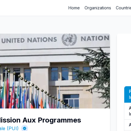
Home
Organizations
Countri
I
I
Mission Aux Programmes
A
le (PUI)