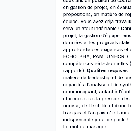
deux ans en position de coord
en gestion de projet, en évalu
propositions, en matière de re
équipe. Vous avez déjà travail
sera un atout indéniable !
Com
projet, la gestion d’équipe, ain
données et les progiciels stat
approfondie des exigences et d
ECHO, BHA, PAM, UNHCR, CDCS
compétences rédactionnelles (
rapports).
Qualités requises
:
matière de leadership et de pr
capacités d'analyse et de syn
communiquant, autant à l’écrit 
efficaces sous la pression des 
rigueur, de flexibilité et d’une
français et l’anglais n’ont auc
indispensable pour ce poste !
Le mot du manager