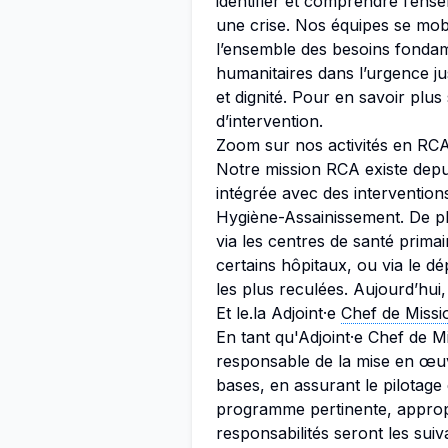
identifier et comprendre l’en
une crise. Nos équipes se mob
l’ensemble des besoins fondam
humanitaires dans l’urgence j
et dignité. Pour en savoir plus
d’intervention.
Zoom sur nos activités en RC
Notre mission RCA existe dep
intégrée avec des intervention
Hygiène-Assainissement. De plus
via les centres de santé prima
certains hôpitaux, ou via le d
les plus reculées. Aujourd’hui
Et le.la Adjoint·e
Chef de Missi
En tant qu'Adjoint·e Chef de 
responsable de la mise en œuv
bases, en assurant le pilotage
programme pertinente, appropr
responsabilités seront les suiv