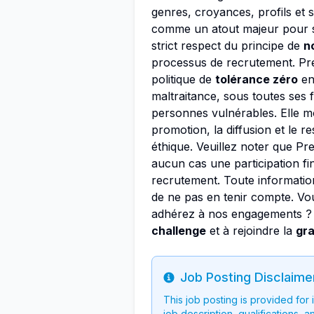
genres, croyances, profils et
comme un atout majeur pour so
strict respect du principe de
n
processus de recrutement. Pr
politique de
tolérance zéro
env
maltraitance, sous toutes ses 
personnes vulnérables. Elle m
promotion, la diffusion et le r
éthique. Veuillez noter que Pr
aucun cas une participation fin
recrutement. Toute information
de ne pas en tenir compte. Vo
adhérez à nos engagements ? V
challenge
et à rejoindre la
gra
Job Posting Disclaime
Info
This job posting is provided for
job description, qualifications, a