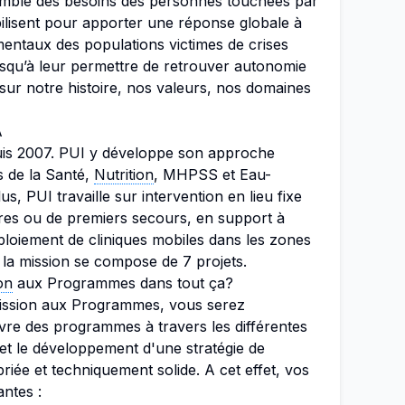
semble des besoins des personnes touchées par
ilisent pour apporter une réponse globale à
entaux des populations victimes de crises
usqu’à leur permettre de retrouver autonomie
 sur notre histoire, nos valeurs, nos domaines
A
uis 2007. PUI y développe son approche
s de la Santé,
Nutrition
, MHPSS et Eau-
, PUI travaille sur intervention en lieu fixe
ires ou de premiers secours, en support à
éploiement de cliniques mobiles dans les zones
, la mission se compose de 7 projets.
on
aux Programmes dans tout ça?
Mission aux Programmes, vous serez
re des programmes à travers les différentes
 et le développement d'une stratégie de
iée et techniquement solide. A cet effet, vos
antes :