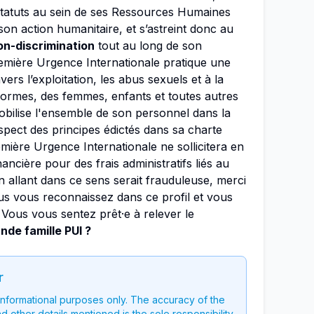
 statuts au sein de ses Ressources Humaines
n action humanitaire, et s’astreint donc au
on-discrimination
tout au long de son
emière Urgence Internationale pratique une
ers l’exploitation, les abus sexuels et à la
formes, des femmes, enfants et toutes autres
obilise l'ensemble de son personnel dans la
espect des principes édictés dans sa charte
emière Urgence Internationale ne sollicitera en
ancière pour des frais administratifs liés au
 allant dans ce sens serait frauduleuse, merci
us vous reconnaissez dans ce profil et vous
ous vous sentez prêt·e à relever le
nde famille PUI ?
r
 informational purposes only. The accuracy of the
nd other details mentioned is the sole responsibility