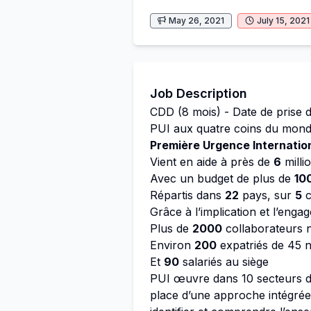
May 26, 2021
July 15, 2021
Job Description
CDD (8 mois) - Date de prise 
PUI aux quatre coins du mon
Première Urgence Internation
Vient en aide à près de
6
milli
Avec un budget de plus de
10
Répartis dans
22
pays, sur
5
c
Grâce à l’implication et l’enga
Plus de
2000
collaborateurs 
Environ
200
expatriés de 45 na
Et
90
salariés au siège
PUI œuvre dans 10 secteurs d’i
place d’une approche intégrée