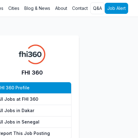
es
Cities
Blog & News
About
Contact
Q&A
Job Alert
FHI 360
HI 360 Profile
ll Jobs at FHI 360
ll Jobs in Dakar
All Jobs in Senegal
Report This Job Posting