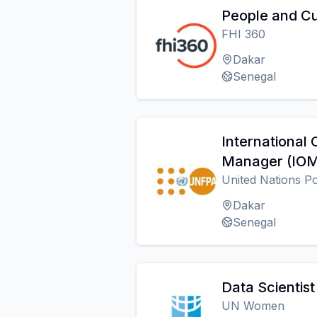
People and Cu
FHI 360
Dakar
Senegal
International 
Manager (IOM
United Nations P
Dakar
Senegal
Data Scientis
UN Women