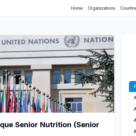
Home
Organizations
Countri
F
A
A
ique Senior Nutrition (Senior