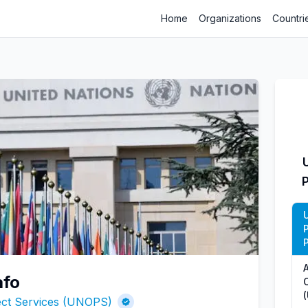
Home
Organizations
Countri
P
afo
O
ject Services (UNOPS)