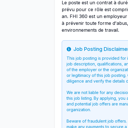
Le poste est un contrat à duré
prévu pour ce rôle est compr
an. FHI 360 est un employeur 
à prévenir toute forme d'abus,
environnements de travail.
Job Posting Disclaime
Info
This job posting is provided for
job description, qualifications, a
of the employer or the organizati
or legitimacy of this job postin
diligence and verify the details 
We are not liable for any decisi
this job listing. By applying, you
and potential job offers are man
organization.
Beware of fraudulent job offers.
make any payments to secure a 