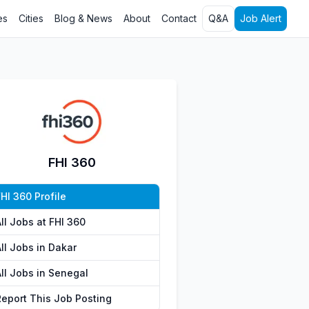
es
Cities
Blog & News
About
Contact
Q&A
Job Alert
FHI 360
HI 360 Profile
ll Jobs at FHI 360
ll Jobs in Dakar
All Jobs in Senegal
Report This Job Posting