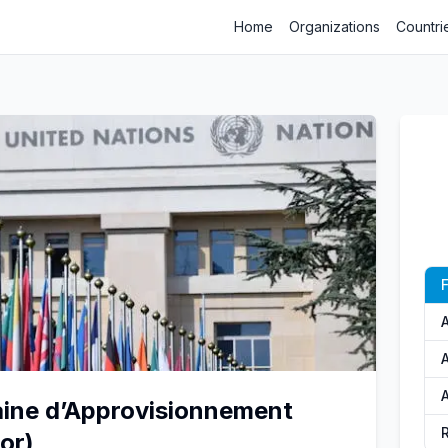
Home
Organizations
Countri
F
A
A
aine d’Approvisionnement
or)